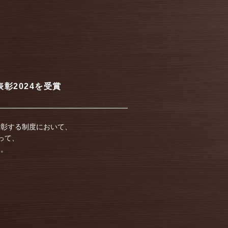
彰2024を受賞
表彰する制度において、
って、
た。